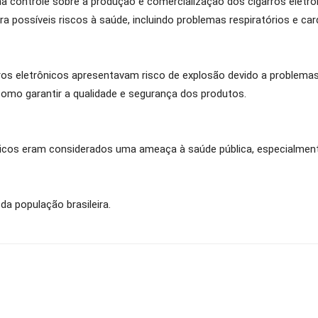
a controle sobre a produção e comercialização dos cigarros eletrô
 possíveis riscos à saúde, incluindo problemas respiratórios e car
rros eletrônicos apresentavam risco de explosão devido a problemas
como garantir a qualidade e segurança dos produtos.
rônicos eram considerados uma ameaça à saúde pública, especialment
da população brasileira.