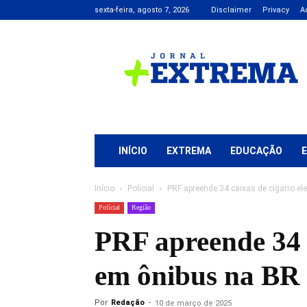
sexta-feira, agosto 7, 2026
Disclaimer
Privacy
A
Jornal
+
Extrema
INÍCIO
EXTREMA
EDUCAÇÃO
Início
Polícial
PRF apreende 34 caixas de cigarro el
Polícial
Região
PRF apreende 34 c
em ônibus na BR
Por
Redação
-
10 de março de 2025