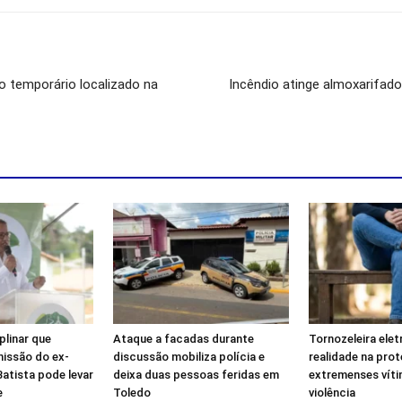
o temporário localizado na
Incêndio atinge almoxarifad
plinar que
Ataque a facadas durante
Tornozeleira elet
missão do ex-
discussão mobiliza polícia e
realidade na pro
atista pode levar
deixa duas pessoas feridas em
extremenses víti
e
Toledo
violência