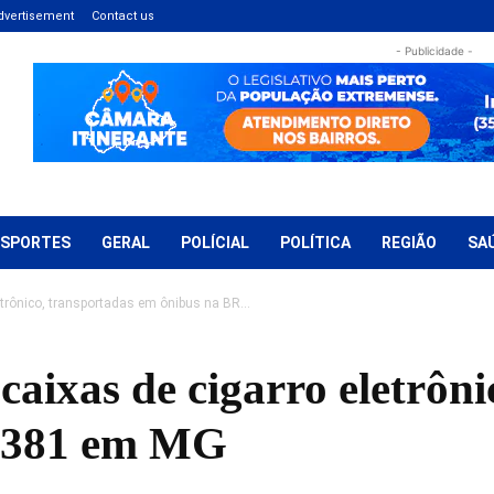
dvertisement
Contact us
- Publicidade -
ESPORTES
GERAL
POLÍCIAL
POLÍTICA
REGIÃO
SA
etrônico, transportadas em ônibus na BR...
aixas de cigarro eletrôni
 381 em MG