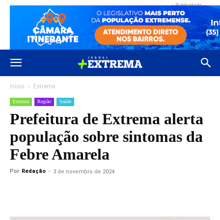
- Publicidade -
Início
Extrema
Extrema
Região
Saúde
Prefeitura de Extrema alerta
população sobre sintomas da
Febre Amarela
Por
Redação
-
3 de novembro de 2024