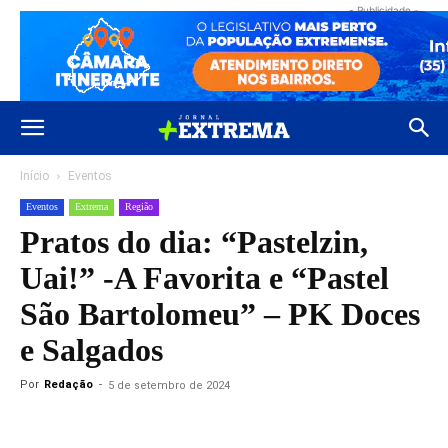
- Publicidade -
Início
Eventos
Eventos
Extrema
Região
Pratos do dia: “Pastelzin,
Uai!” -A Favorita e “Pastel
São Bartolomeu” – PK Doces
e Salgados
Por
Redação
-
5 de setembro de 2024