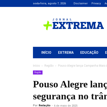
sexta-feira, agosto 7, 2026
Disclaimer
Privacy
A
Jornal
+
Extrema
INÍCIO
EXTREMA
EDUCAÇÃO
Início
Região
Pouso Alegre lança Campanha Maio A
Região
Pouso Alegre la
segurança no trân
Por
Redação
-
6 de maio de 2025