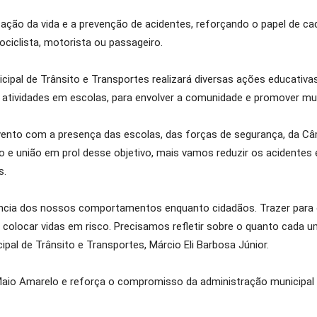
ação da vida e a prevenção de acidentes, reforçando o papel de c
ociclista, motorista ou passageiro.
ipal de Trânsito e Transportes realizará diversas ações educativas
 e atividades em escolas, para envolver a comunidade e promover 
nto com a presença das escolas, das forças de segurança, da Câm
to e união em prol desse objetivo, mais vamos reduzir os acident
s.
ncia dos nossos comportamentos enquanto cidadãos. Trazer para o
olocar vidas em risco. Precisamos refletir sobre o quanto cada um
ipal de Trânsito e Transportes, Márcio Eli Barbosa Júnior.
 Maio Amarelo e reforça o compromisso da administração municipal 