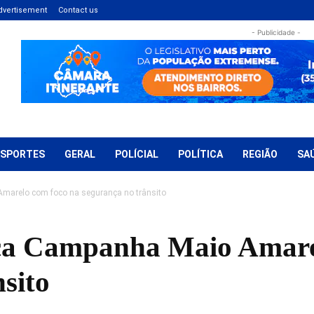
dvertisement
Contact us
- Publicidade -
ESPORTES
GERAL
POLÍCIAL
POLÍTICA
REGIÃO
SA
marelo com foco na segurança no trânsito
nça Campanha Maio Amare
sito