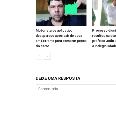
Motorista de aplicativo
Processo disci
desaparece após sair de casa
resultou na de
em Extrema para comprar peças
prefeito João B
do carro
à inelegibilidad
DEIXE UMA RESPOSTA