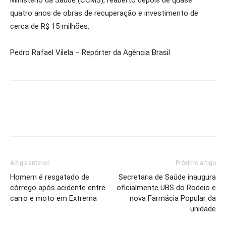
Ministério da Saúde (CCMS), reaberto depois de quase
quatro anos de obras de recuperação e investimento de
cerca de R$ 15 milhões.
Pedro Rafael Vilela – Repórter da Agência Brasil
Artigo anterior
Próximo artigo
Homem é resgatado de
Secretaria de Saúde inaugura
córrego após acidente entre
oficialmente UBS do Rodeio e
carro e moto em Extrema
nova Farmácia Popular da
unidade