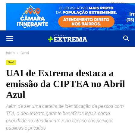
- Publicidade -
Início
Geral
Geral
UAI de Extrema destaca a
emissão da CIPTEA no Abril
Azul
Além de ser uma carteira de identificação da pessoa com
TEA, o documento garante benefícios legais como
prioridade no atendimento e no acesso aos serviços
públicos e privados