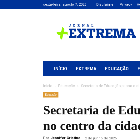
sexta-feira, agosto 7, 2026
Disclaimer
Privacy
A
Jornal
+
Extrema
INÍCIO
EXTREMA
EDUCAÇÃO
Início
Educação
Secretaria de Educação passa a at
Educação
Secretaria de Ed
no centro da cida
Por
Jennifer Cristine
-
2 de junho de 2026