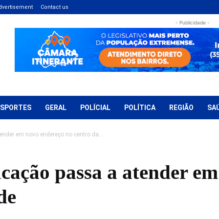
dvertisement
Contact us
- Publicidade -
ESPORTES
GERAL
POLÍCIAL
POLÍTICA
REGIÃO
SA
ender em novo endereço no centro da...
ucação passa a atender e
de