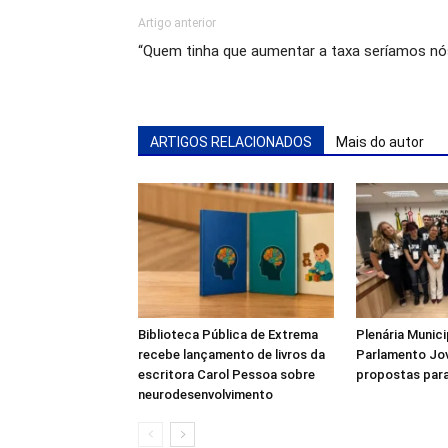
Artigo anterior
“Quem tinha que aumentar a taxa seríamos nós
ARTIGOS RELACIONADOS
Mais do autor
Biblioteca Pública de Extrema
Plenária Munici
recebe lançamento de livros da
Parlamento Jo
escritora Carol Pessoa sobre
propostas para
neurodesenvolvimento