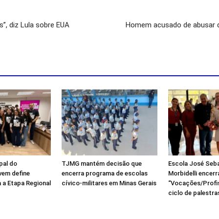
”, diz Lula sobre EUA
Homem acusado de abusar de 
pal do
TJMG mantém decisão que
Escola José Seb
vem define
encerra programa de escolas
Morbidelli encerr
 a Etapa Regional
cívico-militares em Minas Gerais
“Vocações/Profi
ciclo de palestra