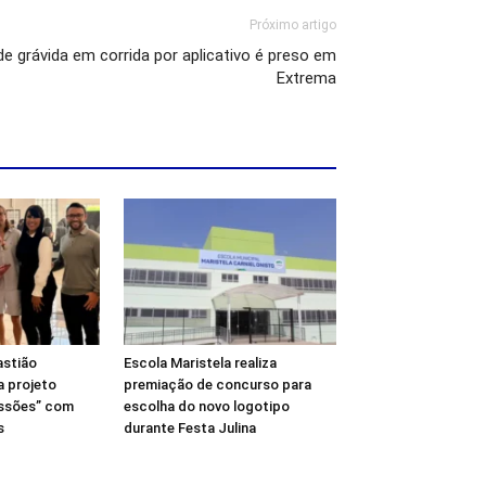
Próximo artigo
grávida em corrida por aplicativo é preso em
Extrema
astião
Escola Maristela realiza
a projeto
premiação de concurso para
ssões” com
escolha do novo logotipo
s
durante Festa Julina