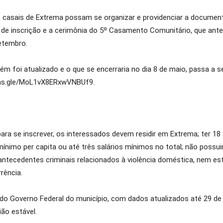
s casais de Extrema possam se organizar e providenciar a document
o de inscrição e a cerimônia do 5º Casamento Comunitário, que ante
setembro.
 foi atualizado e o que se encerraria no dia 8 de maio, passa a s
orms.gle/MoL1vX8ERxwVNBUf9.
ara se inscrever, os interessados devem residir em Extrema; ter 1
 mínimo per capita ou até três salários mínimos no total; não poss
 antecedentes criminais relacionados à violência doméstica, nem 
rência.
 do Governo Federal do município, com dados atualizados até 29 de
ão estável.