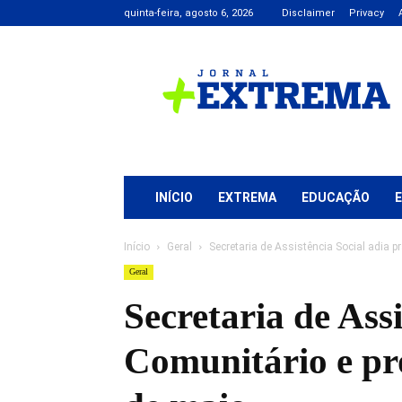
quinta-feira, agosto 6, 2026
Disclaimer
Privacy
Jornal
+
Extrema
INÍCIO
EXTREMA
EDUCAÇÃO
Início
Geral
Secretaria de Assistência Social adia 
Geral
Secretaria de Ass
Comunitário e pro