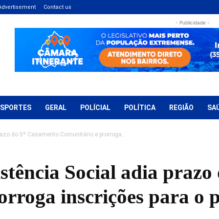
Advertisement
Contact us
- Publicidade -
ESPORTES
GERAL
POLÍCIAL
POLÍTICA
REGIÃO
SA
prazo do 5º Casamento Comunitário e prorroga...
istência Social adia praz
rroga inscrições para o p