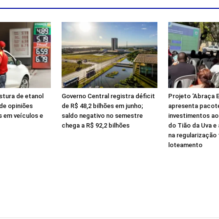
tura de etanol
Governo Central registra déficit
Projeto ‘Abraça 
ide opiniões
de R$ 48,2 bilhões em junho;
apresenta pacot
 em veículos e
saldo negativo no semestre
investimentos a
chega a R$ 92,2 bilhões
do Tião da Uva e
na regularização 
loteamento