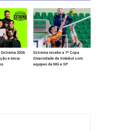
e Extrema 2026
Extrema recebe a 1ª Copa
ão e inicia
Diversidade de Voleibol com
os
equipes de MG e SP