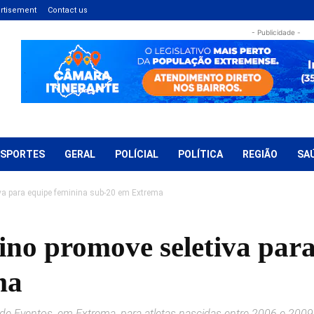
rtisement
Contact us
- Publicidade -
ESPORTES
GERAL
POLÍCIAL
POLÍTICA
REGIÃO
SA
va para equipe feminina sub-20 em Extrema
ino promove seletiva para
ma
 de Eventos, em Extrema, para atletas nascidas entre 2006 e 2009