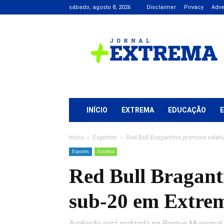
sábado, agosto 8, 2026
Disclaimer
Privacy
Adve
Jornal
+
Extrema
INÍCIO
EXTREMA
EDUCAÇÃO
Início
Esportes
Red Bull Bragantino promove seleti
Esportes
Extrema
Red Bull Bragant
sub-20 em Extre
Avaliação será realizada no Parque Municipal