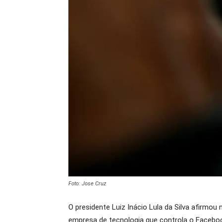
Foto: Jose Cruz
O presidente Luiz Inácio Lula da Silva afirmou
empresa de tecnologia que controla o Facebo