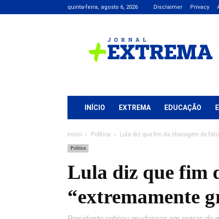
quinta-feira, agosto 6, 2026
Disclaimer
Privacy
Jornal
+
Extrema
INÍCIO
EXTREMA
EDUCAÇÃO
Início
Política
Lula diz que fim da checagem de fat
Política
Lula diz que fim 
“extremamente g
Presidente criticou mudanças em regras de 