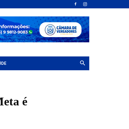
ÚDE
Meta é