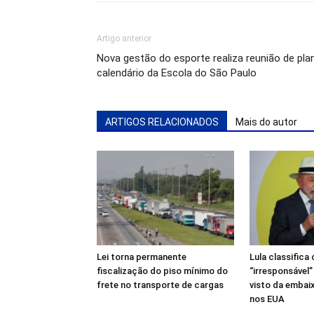
Artigo anterior
Nova gestão do esporte realiza reunião de pla
calendário da Escola do São Paulo
ARTIGOS RELACIONADOS
Mais do autor
Lei torna permanente
Lula classific
fiscalização do piso mínimo do
“irresponsável
frete no transporte de cargas
visto da embaix
nos EUA