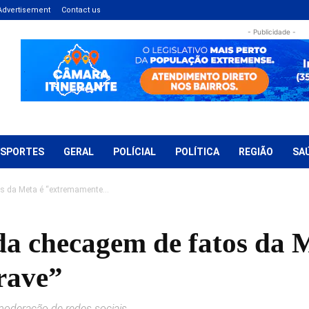
Advertisement
Contact us
- Publicidade -
ESPORTES
GERAL
POLÍCIAL
POLÍTICA
REGIÃO
SA
os da Meta é “extremamente...
da checagem de fatos da 
rave”
moderação de redes sociais