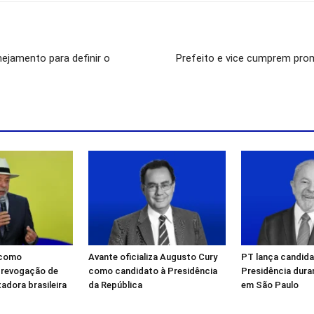
nejamento para definir o
Prefeito e vice cumprem pr
a como
Avante oficializa Augusto Cury
PT lança candida
” revogação de
como candidato à Presidência
Presidência dur
adora brasileira
da República
em São Paulo