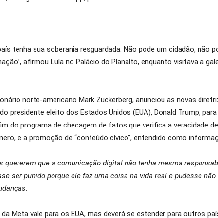
país tenha sua soberania resguardada. Não pode um cidadão, não p
ão”, afirmou Lula no Palácio do Planalto, enquanto visitava a galer
bilionário norte-americano Mark Zuckerberg, anunciou as novas dire
o do presidente eleito dos Estados Unidos (EUA), Donald Trump, par
o fim do programa de checagem de fatos que verifica a veracidade d
ero, e a promoção de “conteúdo cívico”, entendido como informaçõ
s quererem que a comunicação digital não tenha mesma responsab
se ser punido porque ele faz uma coisa na vida real e pudesse não
mudanças.
da Meta vale para os EUA, mas deverá se estender para outros paí