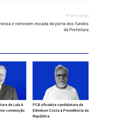
Próximo artigo
omessa e removem escada da porta dos fundos
da Prefeitura
tura de Lula à
PCB oficializa candidatura de
ante convenção
Edmilson Costa à Presidência da
República