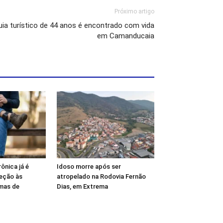
Próximo artigo
uia turístico de 44 anos é encontrado com vida
em Camanducaia
rônica já é
Idoso morre após ser
teção às
atropelado na Rodovia Fernão
mas de
Dias, em Extrema