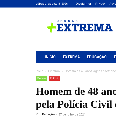
sábado, agosto 8, 2026
Disclaimer
Privacy
Adve
Jornal
+
Extrema
INÍCIO
EXTREMA
EDUCAÇÃO
Início
Extrema
Homem de 48 anos agride cãozinho de
Extrema
Polícial
Homem de 48 anos
pela Polícia Civi
Por
Redação
-
27 de julho de 2024