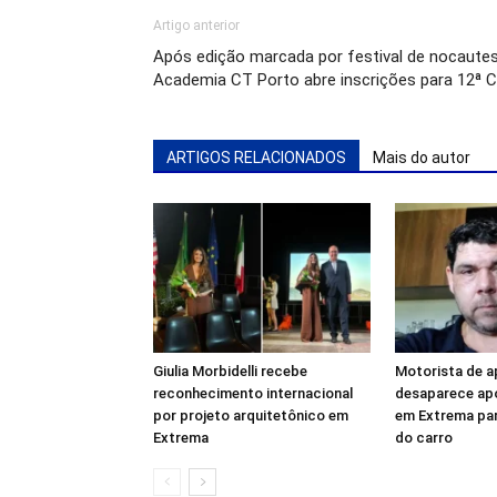
Artigo anterior
Após edição marcada por festival de nocautes 
Academia CT Porto abre inscrições para 12ª 
ARTIGOS RELACIONADOS
Mais do autor
Giulia Morbidelli recebe
Motorista de ap
reconhecimento internacional
desaparece apó
por projeto arquitetônico em
em Extrema pa
Extrema
do carro