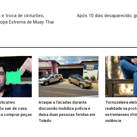
e troca de cinturões,
Após 10 dias desaparecido, g
Copa Extrema de Muay Thai
licativo
Ataque a facadas durante
Tornozeleira elet
s sair de casa
discussão mobiliza polícia e
realidade na pro
ra comprar peças
deixa duas pessoas feridas em
extremenses víti
Toledo
violência