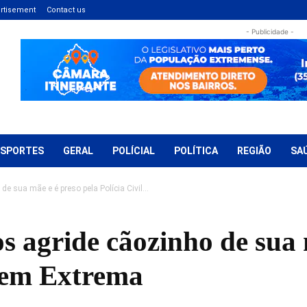
rtisement
Contact us
- Publicidade -
ESPORTES
GERAL
POLÍCIAL
POLÍTICA
REGIÃO
SA
 sua mãe e é preso pela Polícia Civil...
 agride cãozinho de sua 
l em Extrema