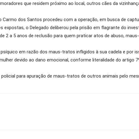
e moradores que residem próximo ao local, outros cães da vizinh
mário Carmo dos Santos procedeu com a operação, em busca de captur
expostas, o Delegado deliberou pela prisão em flagrante do invest
de 2 a 5 anos de reclusão para quem praticar atos de abuso, maus-
psíquico em razão dos maus-tratos infligidos à sua cadela e por i
lher devido ao dano emocional, conforme literalidade do artigo 7º, 
o policial para apuração de maus-tratos de outros animais pelo me