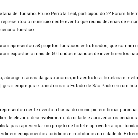
retaria de Turismo, Bruno Perrota Leal, participou do 2º Fórum Inte
e representou o município neste evento que reuniu dezenas de emp
enário turístico.
rum apresentou 58 projetos turísticos estruturados, que somam m
oram expostas a mais de 50 fundos e bancos de investimentos naci
ico, abrangem áreas da gastronomia, infraestrutura, hotelaria e revita
tal, gerar empregos e transformar o Estado de São Paulo em um hub
, representou neste evento a busca do município em firmar parceri
 fim de elevar o desenvolvimento da cidade e aproveitar os cenários
ista para apresentar um projeto de hotel e aproveitei a oportunid
stir em equipamentos turísticos e imobiliários na cidade de Extrema