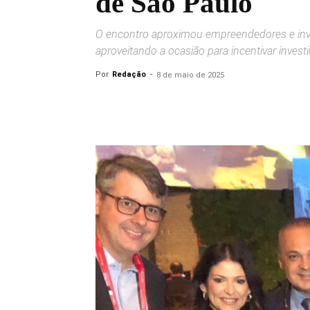
de São Paulo
O encontro aproximou empreendedores e inve
aproveitando a ocasião para incentivar inves
Por
Redação
-
8 de maio de 2025