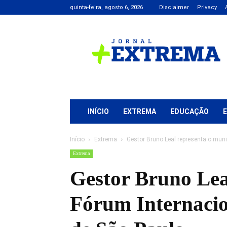
quinta-feira, agosto 6, 2026
Disclaimer
Privacy
Jornal
+
Extrema
INÍCIO
EXTREMA
EDUCAÇÃO
Início
Extrema
Gestor Bruno Leal representa o muni
Extrema
Gestor Bruno Lea
Fórum Internacio