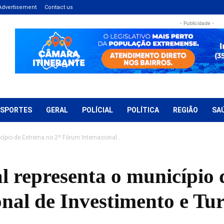
Advertisement
Contact us
- Publicidade -
ESPORTES
GERAL
POLÍCIAL
POLÍTICA
REGIÃO
SA
cípio de Extrema no 2º Fórum Internacional...
l representa o município 
nal de Investimento e Tu