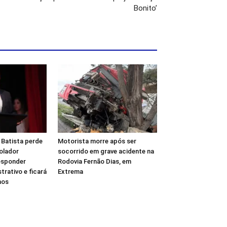
Bonito’
 Batista perde
Motorista morre após ser
olador
socorrido em grave acidente na
esponder
Rodovia Fernão Dias, em
trativo e ficará
Extrema
nos