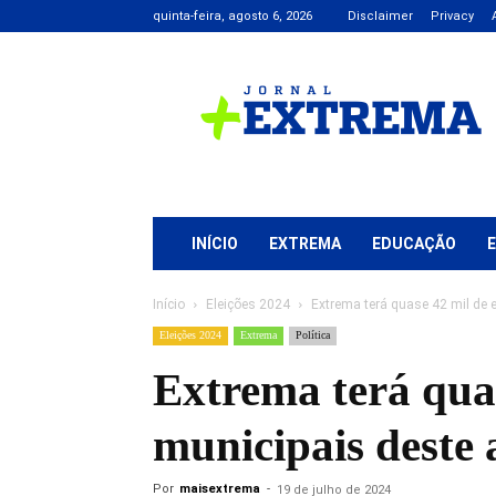
quinta-feira, agosto 6, 2026
Disclaimer
Privacy
Jornal
+
Extrema
INÍCIO
EXTREMA
EDUCAÇÃO
Início
Eleições 2024
Extrema terá quase 42 mil de e
Eleições 2024
Extrema
Política
Extrema terá quase
municipais deste
Por
maisextrema
-
19 de julho de 2024