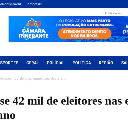
Advertisement
Contact us
- Publicidade -
ESPORTES
GERAL
POLÍCIAL
POLÍTICA
REGIÃO
SA
leitores nas eleições municipais deste ano
 42 mil de eleitores nas e
 ano