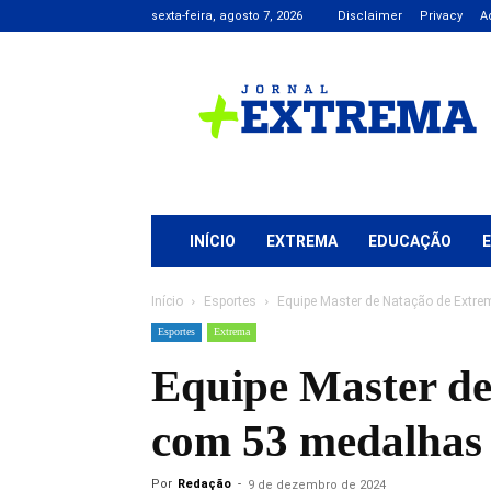
sexta-feira, agosto 7, 2026
Disclaimer
Privacy
A
Jornal
+
Extrema
INÍCIO
EXTREMA
EDUCAÇÃO
Início
Esportes
Equipe Master de Natação de Extre
Esportes
Extrema
Equipe Master de
com 53 medalhas 
Por
Redação
-
9 de dezembro de 2024