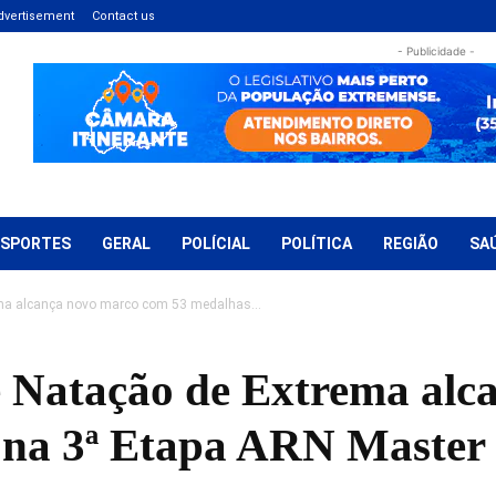
dvertisement
Contact us
- Publicidade -
ESPORTES
GERAL
POLÍCIAL
POLÍTICA
REGIÃO
SA
ma alcança novo marco com 53 medalhas...
 Natação de Extrema alc
na 3ª Etapa ARN Master 