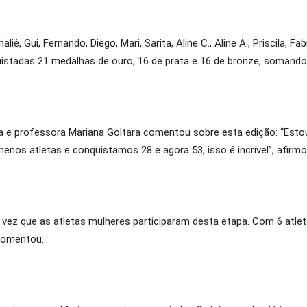
 Gui, Fernando, Diego, Mari, Sarita, Aline C., Aline A., Priscila, Fab
uistadas 21 medalhas de ouro, 16 de prata e 16 de bronze, somando
ca e professora Mariana Goltara comentou sobre esta edição: “Estou 
os atletas e conquistamos 28 e agora 53, isso é incrível”, afirmo
a vez que as atletas mulheres participaram desta etapa. Com 6 atle
 comentou.