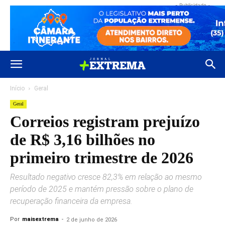
- Publicidade -
Início
Geral
Geral
Correios registram prejuízo
de R$ 3,16 bilhões no
primeiro trimestre de 2026
Resultado negativo cresce 82,3% em relação ao mesmo
período de 2025 e mantém pressão sobre o plano de
recuperação financeira da empresa.
Por
maisextrema
-
2 de junho de 2026