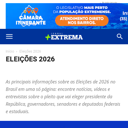
- Publicidade -
Início
Eleições 2026
ELEIÇÕES 2026
Blog
Cultura
Educação
Eleições 2024
Eleições 2026
Esportes
Eventos
Extrema
Geral
Informe Extrema
Justiça
Polícial
As principais informações sobre as Eleições de 2026 no
Política
Região
Saúde
Turismo
Vídeos
Brasil em uma só página: encontre notícias, vídeos e
entrevistas sobre o pleito que vai eleger presidente da
República, governadores, senadores e deputados federais
e estaduais.