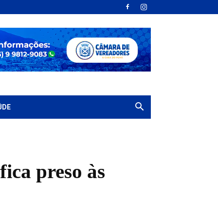
ÚDE
ica preso às