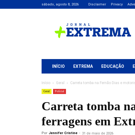
sábado, agosto 8, 2026
Disclaimer
Privacy
Adve
Jornal
+
Extrema
INÍCIO
EXTREMA
EDUCAÇÃO
Início
Geral
Carreta tomba na Fernão Dias e motorist
Geral
Polícial
Carreta tomba na 
ferragens em Ex
Por
Jennifer Cristine
-
31 de maio de 2026