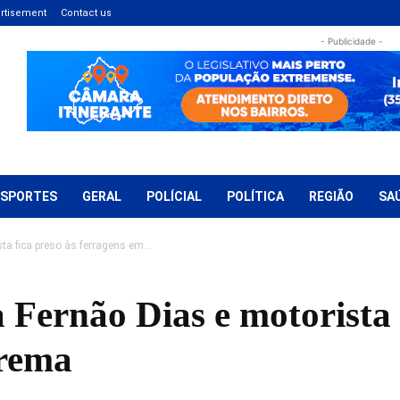
rtisement
Contact us
- Publicidade -
ESPORTES
GERAL
POLÍCIAL
POLÍTICA
REGIÃO
SA
a fica preso às ferragens em...
Fernão Dias e motorista f
trema