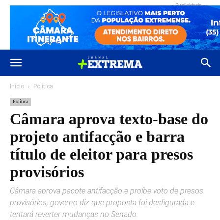
- Publicidade -
Início
Política
Política
Câmara aprova texto-base do
projeto antifacção e barra
título de eleitor para presos
provisórios
Câmara aprova pacote antifacção e proíbe voto de presos
provisórios; governo diz que proposta foi desfigurada e
tentará reverter mudanças no Senado.