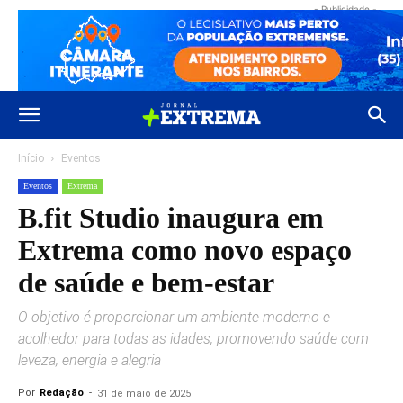
- Publicidade -
Início
Eventos
Eventos
Extrema
B.fit Studio inaugura em
Extrema como novo espaço
de saúde e bem-estar
O objetivo é proporcionar um ambiente moderno e
acolhedor para todas as idades, promovendo saúde com
leveza, energia e alegria
Por
Redação
-
31 de maio de 2025