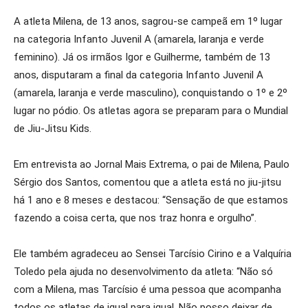
A atleta Milena, de 13 anos, sagrou-se campeã em 1º lugar
na categoria Infanto Juvenil A (amarela, laranja e verde
feminino). Já os irmãos Igor e Guilherme, também de 13
anos, disputaram a final da categoria Infanto Juvenil A
(amarela, laranja e verde masculino), conquistando o 1º e 2º
lugar no pódio. Os atletas agora se preparam para o Mundial
de Jiu-Jitsu Kids.
Em entrevista ao Jornal Mais Extrema, o pai de Milena, Paulo
Sérgio dos Santos, comentou que a atleta está no jiu-jitsu
há 1 ano e 8 meses e destacou: “Sensação de que estamos
fazendo a coisa certa, que nos traz honra e orgulho”.
Ele também agradeceu ao Sensei Tarcísio Cirino e a Valquíria
Toledo pela ajuda no desenvolvimento da atleta: “Não só
com a Milena, mas Tarcísio é uma pessoa que acompanha
todos os atletas de igual para igual. Não posso deixar de