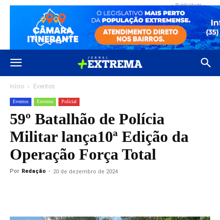
- Publicidade -
Início
Eventos
Eventos
Extrema
Polícial
59º Batalhão de Polícia
Militar lança10ª Edição da
Operação Força Total
Por
Redação
-
20 de dezembro de 2024